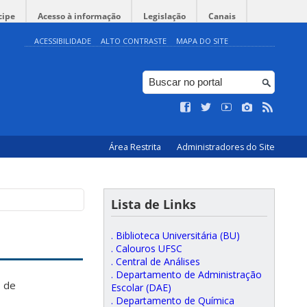
cipe
Acesso à informação
Legislação
Canais
ACESSIBILIDADE
ALTO CONTRASTE
MAPA DO SITE
Área Restrita
Administradores do Site
Lista de Links
. Biblioteca Universitária (BU)
. Calouros UFSC
. Central de Análises
. Departamento de Administração
o de
Escolar (DAE)
. Departamento de Química