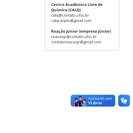
Centro Acadêmico Livre de
Química (CALQ)
calq@contato.ufsc.br
calqcaqmc@gmail.com
Reação Júnior (empresa júnior)
reacaojr@contato.ufsc.br
contatoreacaojr@gmail.com