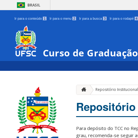
BRASIL
Ir para o conteúdo
1
Ir para o menu
2
Ir para a busca
3
Ir para o rodapé
4
Curso de Graduaçã
Repositório Instituciona
Repositório
Para depósito do TCC no Repo
grau, recomenda-se seguir a