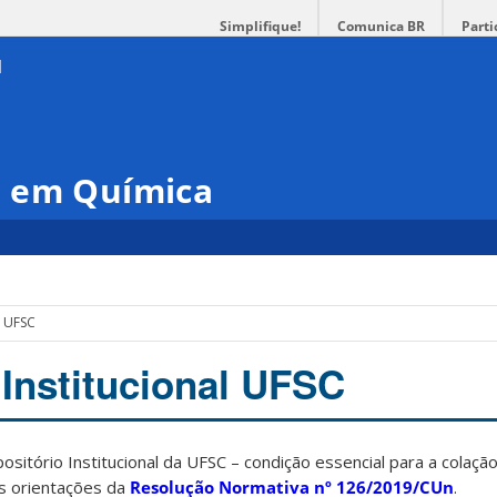
Simplifique!
Comunica BR
Parti
o em Química
l UFSC
 Institucional UFSC
sitório Institucional da UFSC – condição essencial para a colaçã
s orientações da
Resolução Normativa nº 126/2019/CUn
.