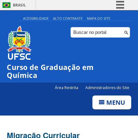
BRASIL
Simplifique!
ACESSIBILIDADE
ALTO CONTRASTE
MAPA DO SITE
Comunica BR
Participe
Acesso à informação
Legislação
Curso de Graduação em
Canais
Química
Área Restrita
Administradores do Site
MENU
Migração Curricular