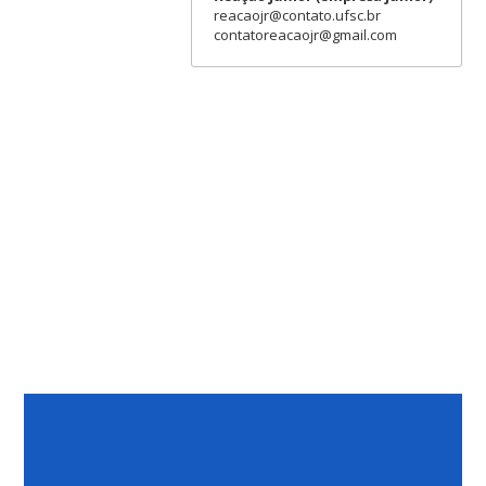
reacaojr@contato.ufsc.br
contatoreacaojr@gmail.com