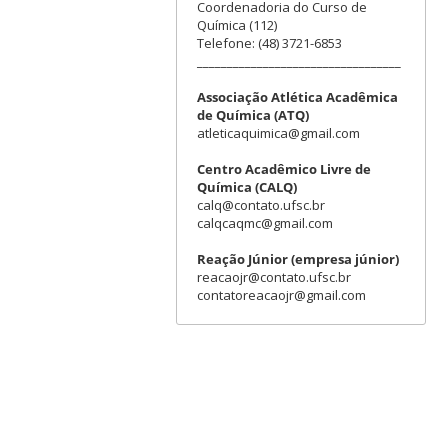
Coordenadoria do Curso de
Química (112)
Telefone: (48) 3721-6853
__________________________________
Associação Atlética Acadêmica
de Química (ATQ)
atleticaquimica@gmail.com
Centro Acadêmico Livre de
Química (CALQ)
calq@contato.ufsc.br
calqcaqmc@gmail.com
Reação Júnior (empresa júnior)
reacaojr@contato.ufsc.br
contatoreacaojr@gmail.com