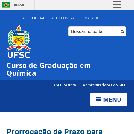
BRASIL
Simplifique!
ACESSIBILIDADE
ALTO CONTRASTE
MAPA DO SITE
Comunica BR
Participe
Acesso à informação
Legislação
Curso de Graduação em
Canais
Química
Área Restrita
Administradores do Site
MENU
Prorrogação de Prazo para